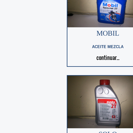
MOBIL
ACEITE MEZCLA
continuar...