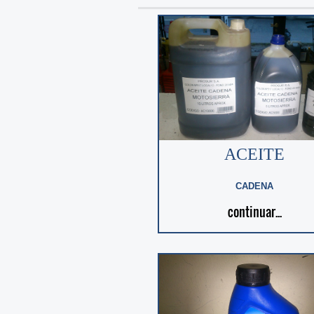
ACEITE
CADENA
continuar...