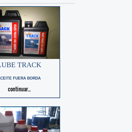
LUBE TRACK
ACEITE FUERA BORDA
continuar...