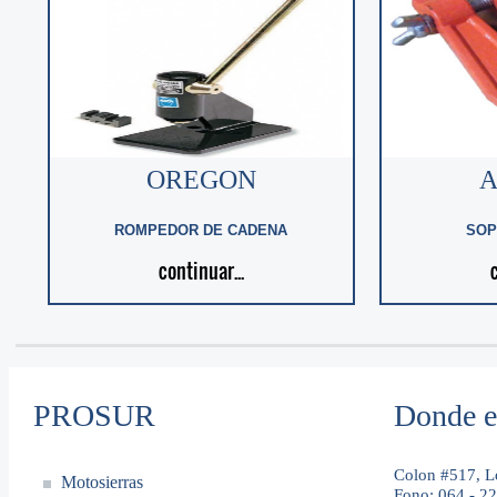
OREGON
A
ROMPEDOR DE CADENA
SOP
continuar...
c
PROSUR
Donde e
Colon #517, L
Motosierras
Fono: 064 - 2